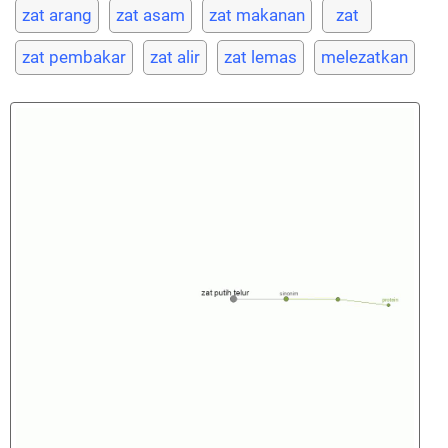
zat arang
zat asam
zat makanan
zat
zat pembakar
zat alir
zat lemas
melezatkan