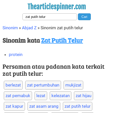
Thearticlespinner.com
Sinonim
»
Abjad Z
»
Sinonim zat putih telur
Sinonim kata
Zat Putih Telur
protein
Persaman atau padanan kata terkait
zat putih telur:
berlezat
zat pertumbuhan
mukjizat
zat pemabuk
lezat
kelezatan
zat hijau
zat kapur
zat asam arang
zat putih telur