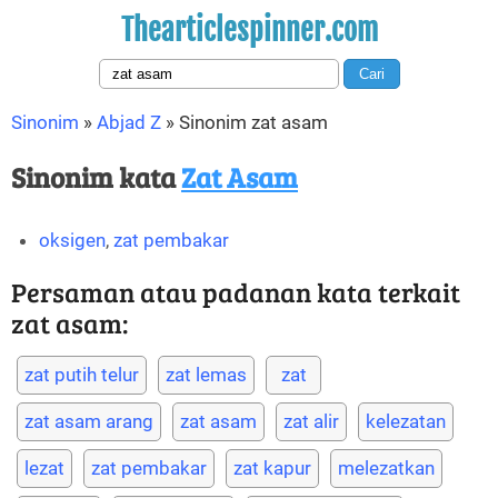
Thearticlespinner.com
Sinonim
»
Abjad Z
»
Sinonim zat asam
Sinonim kata
Zat Asam
oksigen
,
zat pembakar
Persaman atau padanan kata terkait
zat asam:
zat putih telur
zat lemas
zat
zat asam arang
zat asam
zat alir
kelezatan
lezat
zat pembakar
zat kapur
melezatkan