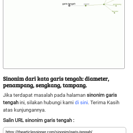
Sinonim dari kata garis tengah: diameter,
penampang, sengkang, tampang.
Jika terdapat masalah pada halaman
sinonim garis
tengah
ini, silakan hubungi kami
di sini
. Terima Kasih
atas kunjungannya.
Salin URL sinonim garis tengah :