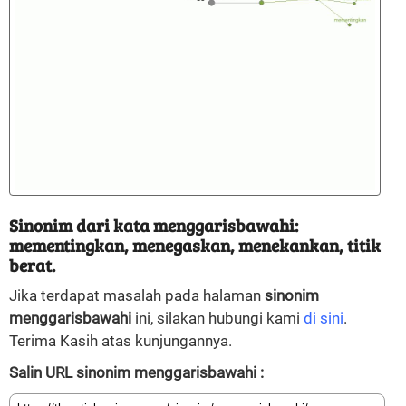
Sinonim dari kata menggarisbawahi:
mementingkan, menegaskan, menekankan, titik
berat.
Jika terdapat masalah pada halaman
sinonim
menggarisbawahi
ini, silakan hubungi kami
di sini
.
Terima Kasih atas kunjungannya.
Salin URL sinonim menggarisbawahi :