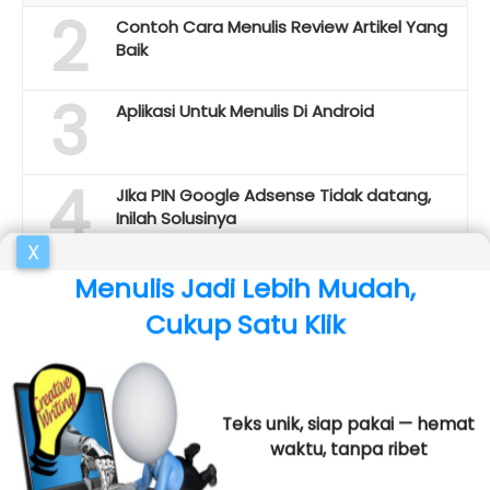
2
Contoh Cara Menulis Review Artikel Yang
Baik
3
Aplikasi Untuk Menulis Di Android
4
JIka PIN Google Adsense Tidak datang,
Inilah Solusinya
X
5
Cara Membuat Artikel Unik Dengan
Menulis Jadi Lebih Mudah,
Cepat dan Mudah [Tricks]
Cukup Satu Klik
Teks unik, siap pakai — hemat
TEMPLATE WORDPRESS
PRODUK DIGITAL
waktu, tanpa ribet
RANGKUMAN AI