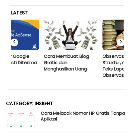
LATEST
‹
›
Cara Membuat Blog
Observasi: Tujuan,
Ca
ma
Gratis dan
Struktur, dan Contoh
Pe
Menghasilkan Uang
Teks Laporan Hasil
Or
Observasi
CATEGORY:
INSIGHT
Cara Melacak Nomor HP Gratis Tanpa
Aplikasi