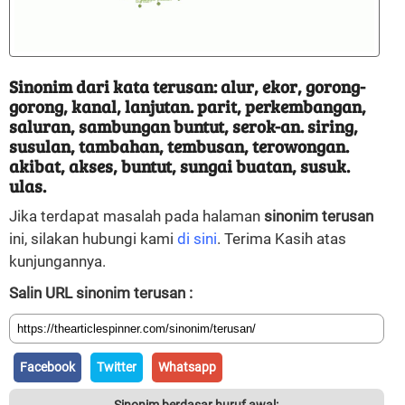
Sinonim dari kata terusan: alur, ekor, gorong-
gorong, kanal, lanjutan. parit, perkembangan,
saluran, sambungan buntut, serok-an. siring,
susulan, tambahan, tembusan, terowongan.
akibat, akses, buntut, sungai buatan, susuk.
ulas.
Jika terdapat masalah pada halaman
sinonim terusan
ini, silakan hubungi kami
di sini
. Terima Kasih atas
kunjungannya.
Salin URL sinonim terusan :
Facebook
Twitter
Whatsapp