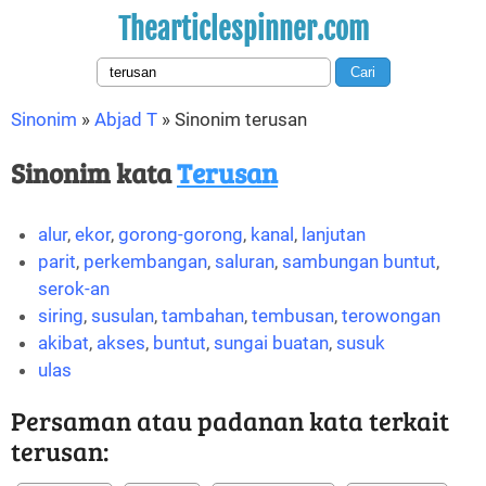
Thearticlespinner.com
Sinonim
»
Abjad T
»
Sinonim terusan
Sinonim kata
Terusan
alur
,
ekor
,
gorong-gorong
,
kanal
,
lanjutan
parit
,
perkembangan
,
saluran
,
sambungan buntut
,
serok-an
siring
,
susulan
,
tambahan
,
tembusan
,
terowongan
akibat
,
akses
,
buntut
,
sungai buatan
,
susuk
ulas
Persaman atau padanan kata terkait
terusan: