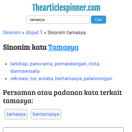
Thearticlespinner.com
Sinonim
»
Abjad T
»
Sinonim tamasya
Sinonim kata
Tamasya
lanskap
,
panorama
,
pemandangan
,
vista
,
darmawisata
rekreasi
,
tur
,
wisata
,
bertamasya
,
pelancongan
Persaman atau padanan kata terkait
tamasya:
tamasya
bertamasya