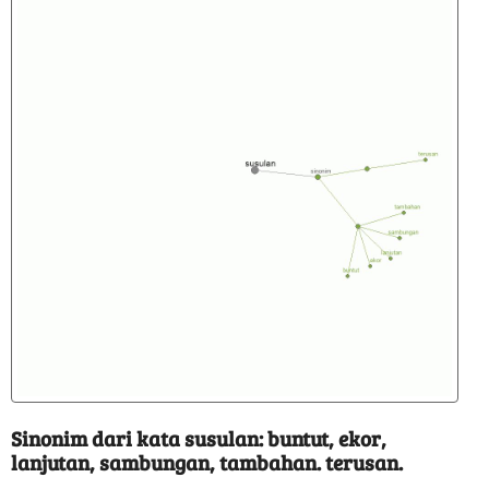
Sinonim dari kata susulan: buntut, ekor,
lanjutan, sambungan, tambahan. terusan.