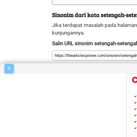
Sinonim dari kata setengah-set
Jika terdapat masalah pada halama
kunjungannya.
Salin URL sinonim setengah-setengah
X
Facebook
Twitter
Whatsapp
A
B
C
D
E
F
G