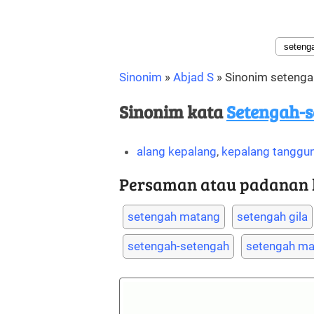
Sinonim
»
Abjad S
»
Sinonim setenga
Sinonim kata
Setengah-
alang kepalang
,
kepalang tanggu
Persaman atau padanan k
setengah matang
setengah gila
setengah-setengah
setengah m