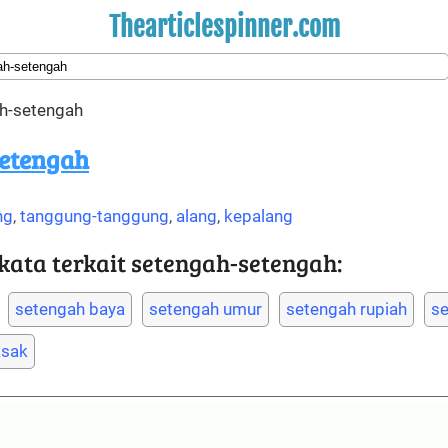
Thearticlespinner.com
h-setengah
setengah
ng
,
tanggung-tanggung
,
alang
,
kepalang
ata terkait setengah-setengah:
setengah baya
setengah umur
setengah rupiah
s
asak