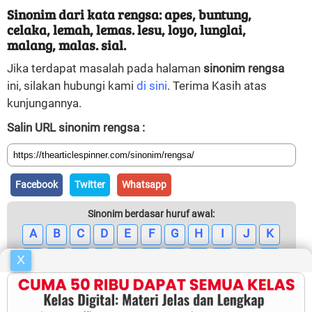
Sinonim dari kata rengsa: apes, buntung,
celaka, lemah, lemas. lesu, loyo, lunglai,
malang, malas. sial.
Jika terdapat masalah pada halaman
sinonim rengsa
ini, silakan hubungi kami
di sini
. Terima Kasih atas
kunjungannya.
Salin URL sinonim rengsa :
Facebook
Twitter
Whatsapp
Sinonim berdasar huruf awal:
A
B
C
D
E
F
G
H
I
J
K
L
M
N
O
P
Q
R
S
T
U
V
X
W
X
Y
Z