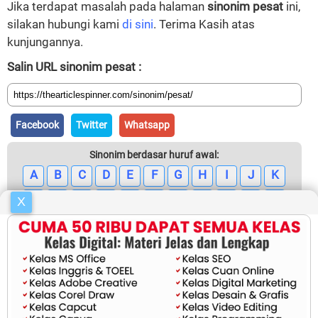
Jika terdapat masalah pada halaman
sinonim pesat
ini,
silakan hubungi kami
di sini
. Terima Kasih atas
kunjungannya.
Salin URL sinonim pesat :
Facebook
Twitter
Whatsapp
Sinonim berdasar huruf awal:
A
B
C
D
E
F
G
H
I
J
K
L
M
N
O
P
Q
R
S
T
U
V
X
W
X
Y
Z