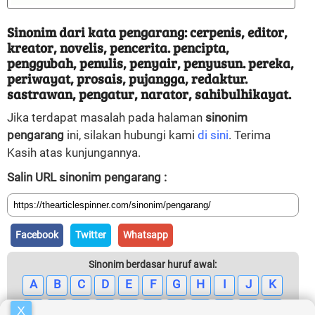
Sinonim dari kata pengarang: cerpenis, editor,
kreator, novelis, pencerita. pencipta,
penggubah, penulis, penyair, penyusun. pereka,
periwayat, prosais, pujangga, redaktur.
sastrawan, pengatur, narator, sahibulhikayat.
Jika terdapat masalah pada halaman
sinonim
pengarang
ini, silakan hubungi kami
di sini
. Terima
Kasih atas kunjungannya.
Salin URL sinonim pengarang :
Facebook
Twitter
Whatsapp
Sinonim berdasar huruf awal:
A
B
C
D
E
F
G
H
I
J
K
L
M
N
O
P
Q
R
S
T
U
V
X