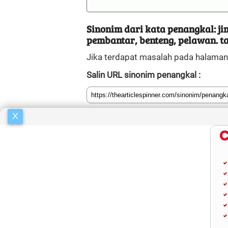
Sinonim dari kata penangkal: ji
pembantar, benteng, pelawan. t
Jika terdapat masalah pada halama
Salin URL sinonim penangkal :
X
Facebook
Twitter
Whatsapp
A
B
C
D
E
F
G