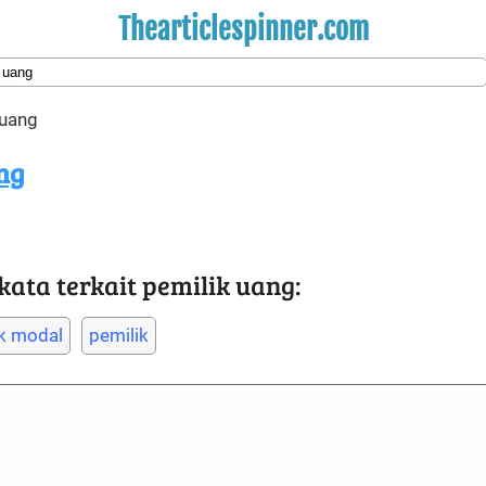
Thearticlespinner.com
 uang
ng
ta terkait pemilik uang:
ik modal
pemilik