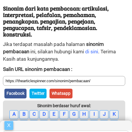
Sinonim dari kata pembacaan: artikulasi,
interpretasi, pelafalan, pemahaman,
penangkapan. pengajian, pengejaan,
pengucapan, tafsir, pendeklamasian.
konstruksi.
Jika terdapat masalah pada halaman
sinonim
pembacaan
ini, silakan hubungi kami
di sini
. Terima
Kasih atas kunjungannya.
Salin URL sinonim pembacaan :
Facebook
Twitter
Whatsapp
Sinonim berdasar huruf awal:
A
B
C
D
E
F
G
H
I
J
K
L
M
N
O
P
Q
R
S
T
U
V
X