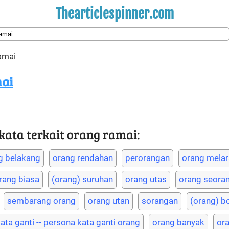
Thearticlespinner.com
amai
ai
ata terkait orang ramai:
g belakang
orang rendahan
perorangan
orang melar
rang biasa
(orang) suruhan
orang utas
orang seora
sembarang orang
orang utan
sorangan
(orang) b
ata ganti -- persona kata ganti orang
orang banyak
or