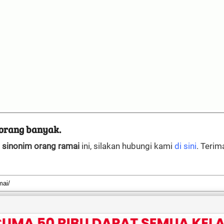
 orang banyak.
n
sinonim orang ramai
ini, silakan hubungi kami
di sini
. Terim