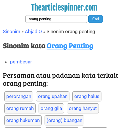
Thearticlespinner.com
Sinonim
»
Abjad O
»
Sinonim orang penting
Sinonim kata
Orang Penting
pembesar
Persaman atau padanan kata terkait
orang penting:
perorangan
orang upahan
orang halus
orang rumah
orang gila
orang hanyut
orang hukuman
(orang) buangan