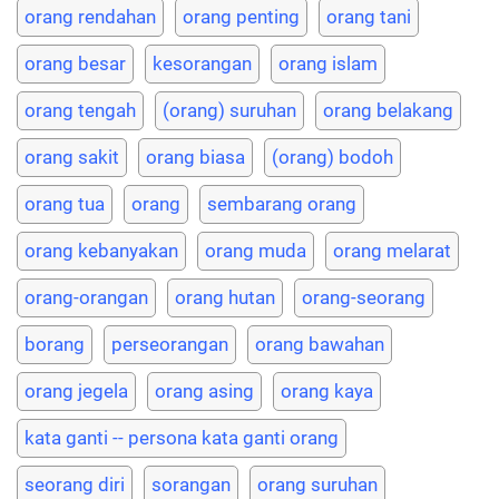
orang rendahan
orang penting
orang tani
orang besar
kesorangan
orang islam
orang tengah
(orang) suruhan
orang belakang
orang sakit
orang biasa
(orang) bodoh
orang tua
orang
sembarang orang
orang kebanyakan
orang muda
orang melarat
orang-orangan
orang hutan
orang-seorang
borang
perseorangan
orang bawahan
orang jegela
orang asing
orang kaya
kata ganti -- persona kata ganti orang
seorang diri
sorangan
orang suruhan