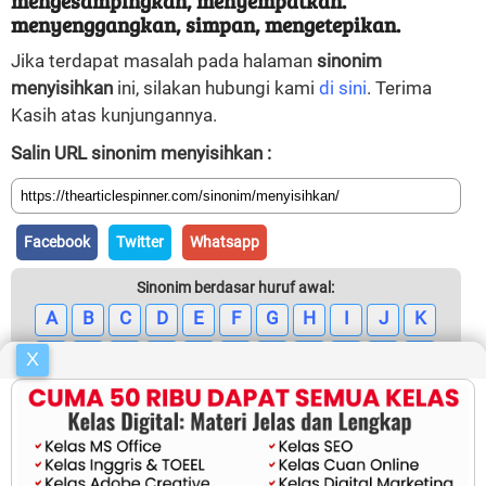
mengesampingkan, menyempatkan.
menyenggangkan, simpan, mengetepikan.
Jika terdapat masalah pada halaman
sinonim
menyisihkan
ini, silakan hubungi kami
di sini
. Terima
Kasih atas kunjungannya.
Salin URL sinonim menyisihkan :
Facebook
Twitter
Whatsapp
Sinonim berdasar huruf awal:
A
B
C
D
E
F
G
H
I
J
K
L
M
N
O
P
Q
R
S
T
U
V
X
W
X
Y
Z