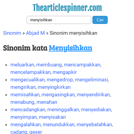
Thearticlespinner.com
Sinonim
»
Abjad M
»
Sinonim menyisihkan
Sinonim kata
Menyisihkan
meluarkan
,
membuang
,
mencampakkan
,
mencelampakkan
,
mengapkir
mengecualikan
,
mengedrop
,
mengeliminasi
,
mengirikan
,
menyingkirkan
memisahkan
,
mengasingkan
,
menyendirikan
,
menabung
,
menahan
mencadangkan
,
meninggalkan
,
menyediakan
,
menyimpan
,
menyisakan
mengalahkan
,
menundukkan
,
menyebelahkan
,
cadang
,
geser