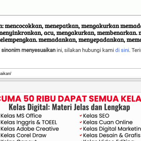
an: mencocokkan, menepatkan, mengakurkan mema
enyinkronkan, acu, mengakurkan, membenarkan. 
elempengkan. memadankan, menyepadankan, mema
n
sinonim menyesuaikan
ini, silakan hubungi kami
di sini
. Te
Sinonim berdasar huruf awal:
H
I
J
K
L
M
N
O
P
Q
R
S
T