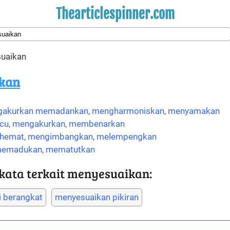
Thearticlespinner.com
uaikan
kan
gakurkan memadankan
,
mengharmoniskan
,
menyamakan
cu
,
mengakurkan
,
membenarkan
hemat
,
mengimbangkan
,
melempengkan
emadukan
,
mematutkan
ata terkait menyesuaikan:
i berangkat
menyesuaikan pikiran