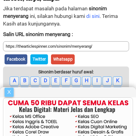
Jika terdapat masalah pada halaman
sinonim
menyerang
ini, silakan hubungi kami
di sini
. Terima
Kasih atas kunjungannya.
Salin URL sinonim menyerang :
Facebook
Twitter
Whatsapp
Sinonim berdasar huruf awal:
A
B
C
D
E
F
G
H
I
J
K
L
M
N
O
P
Q
R
S
T
U
V
X
W
X
Y
Z