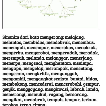
Sinonim dari kata menyerang: melajang,
melantas, membidas, mendobrak, menembus.
menempuh, menempur, menerobos, menubruk,
menyerbu. menyerobot, menyeruduk, meradak,
merempuh, melanda. melanggar, menerjang,
menerpa, mengenai, menghantam. menimpa,
menyapu, menyelap, merampak, menentang.
mengecam, mengkritik, menyanggah,
mengambil, mengangkat senjata. bantai, bidas,
membokong, mencederai, mencerobohi. gempur,
genjik, menggoyang, menginvasi, labrak. landa,
memerangi, memukul, ragang, bersarang.
menyikat, menabrak, tempuh, tempur, terkam.
terobos, terpa, timpa.