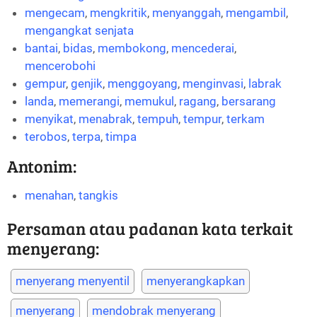
mengecam
,
mengkritik
,
menyanggah
,
mengambil
,
mengangkat senjata
bantai
,
bidas
,
membokong
,
mencederai
,
mencerobohi
gempur
,
genjik
,
menggoyang
,
menginvasi
,
labrak
landa
,
memerangi
,
memukul
,
ragang
,
bersarang
menyikat
,
menabrak
,
tempuh
,
tempur
,
terkam
terobos
,
terpa
,
timpa
Antonim:
menahan
,
tangkis
Persaman atau padanan kata terkait
menyerang:
menyerang menyentil
menyerangkapkan
menyerang
mendobrak menyerang