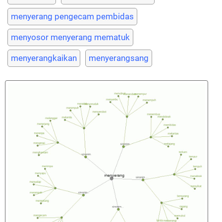
menyerang pengecam pembidas
menyosor menyerang mematuk
menyerangkaikan
menyerangsang