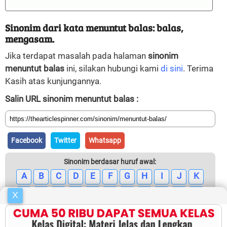
Sinonim dari kata menuntut balas: balas,
mengasam.
Jika terdapat masalah pada halaman
sinonim
menuntut balas
ini, silakan hubungi kami
di sini
. Terima
Kasih atas kunjungannya.
Salin URL sinonim menuntut balas :
Facebook
Twitter
Whatsapp
Sinonim berdasar huruf awal:
A
B
C
D
E
F
G
H
I
J
K
L
M
N
O
P
Q
R
S
T
U
V
X
W
X
Y
Z