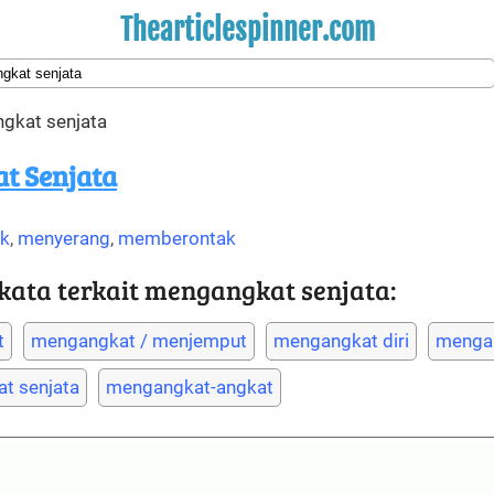
Thearticlespinner.com
gkat senjata
t Senjata
k
,
menyerang
,
memberontak
ata terkait mengangkat senjata:
t
mengangkat / menjemput
mengangkat diri
menga
t senjata
mengangkat-angkat