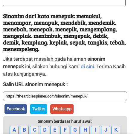
Sinonim dari kata menepuk: memukul,
menampar, menapuk, mendebik, mendemik.
menebah, menepak, menepik, mengemplang,
mengeplak. menimbuk, menyepak, debik,
demik, kemplang. keplak, sepak, tangkis, tebah,
menempeleng.
Jika terdapat masalah pada halaman
sinonim
menepuk
ini, silakan hubungi kami
di sini
. Terima Kasih
atas kunjungannya.
Salin URL sinonim menepuk :
Facebook
Twitter
Whatsapp
Sinonim berdasar huruf awal:
A
B
C
D
E
F
G
H
I
J
K