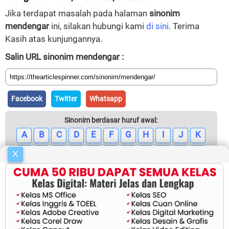
Jika terdapat masalah pada halaman
sinonim
mendengar
ini, silakan hubungi kami
di sini
. Terima
Kasih atas kunjungannya.
Salin URL sinonim mendengar :
Facebook
Twitter
Whatsapp
Sinonim berdasar huruf awal:
A
B
C
D
E
F
G
H
I
J
K
L
M
N
O
P
Q
R
S
T
U
V
X
W
X
Y
Z