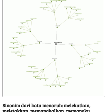
Sinonim dari kata menaruh: melekatkan,
meletakkan, memangkalkan, memangku,