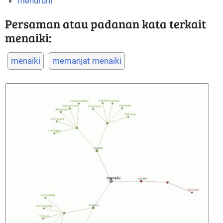
menuruni
Persaman atau padanan kata terkait
menaiki:
menaiki
memanjat menaiki