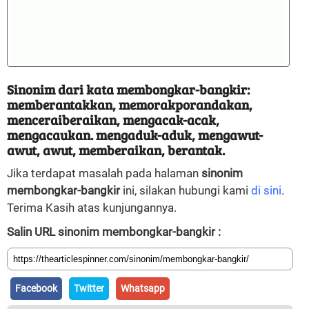
Sinonim dari kata membongkar-bangkir:
memberantakkan, memorakporandakan,
menceraiberaikan, mengacak-acak,
mengacaukan. mengaduk-aduk, mengawut-
awut, awut, memberaikan, berantak.
Jika terdapat masalah pada halaman
sinonim
membongkar-bangkir
ini, silakan hubungi kami
di sini
.
Terima Kasih atas kunjungannya.
Salin URL sinonim membongkar-bangkir :
Facebook
Twitter
Whatsapp