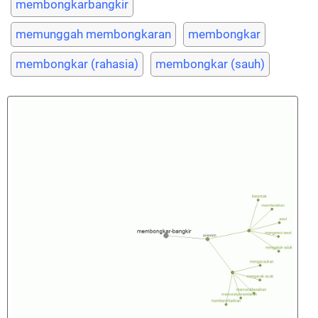
membongkarbangkir
memunggah membongkaran
membongkar
membongkar (rahasia)
membongkar (sauh)