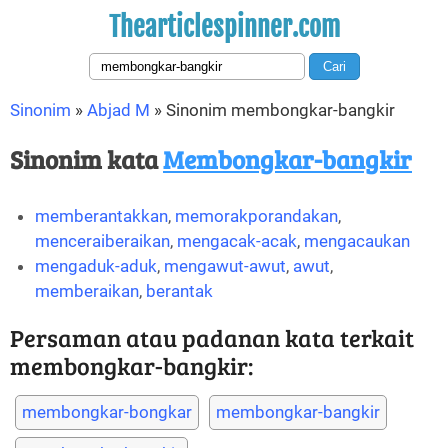
Thearticlespinner.com
Sinonim
»
Abjad M
»
Sinonim membongkar-bangkir
Sinonim kata
Membongkar-bangkir
memberantakkan
,
memorakporandakan
,
menceraiberaikan
,
mengacak-acak
,
mengacaukan
mengaduk-aduk
,
mengawut-awut
,
awut
,
memberaikan
,
berantak
Persaman atau padanan kata terkait
membongkar-bangkir:
membongkar-bongkar
membongkar-bangkir