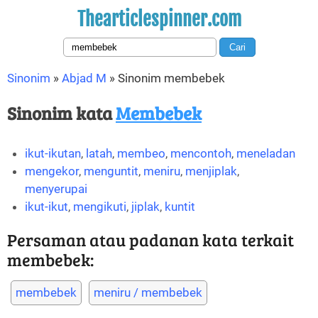
Thearticlespinner.com
Sinonim
»
Abjad M
»
Sinonim membebek
Sinonim kata
Membebek
ikut-ikutan
,
latah
,
membeo
,
mencontoh
,
meneladan
mengekor
,
menguntit
,
meniru
,
menjiplak
,
menyerupai
ikut-ikut
,
mengikuti
,
jiplak
,
kuntit
Persaman atau padanan kata terkait
membebek:
membebek
meniru / membebek