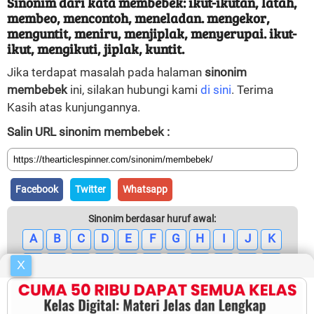
Sinonim dari kata membebek: ikut-ikutan, latah,
membeo, mencontoh, meneladan. mengekor,
menguntit, meniru, menjiplak, menyerupai. ikut-
ikut, mengikuti, jiplak, kuntit.
Jika terdapat masalah pada halaman
sinonim
membebek
ini, silakan hubungi kami
di sini
. Terima
Kasih atas kunjungannya.
Salin URL sinonim membebek :
Facebook
Twitter
Whatsapp
Sinonim berdasar huruf awal:
A
B
C
D
E
F
G
H
I
J
K
L
M
N
O
P
Q
R
S
T
U
V
X
W
X
Y
Z