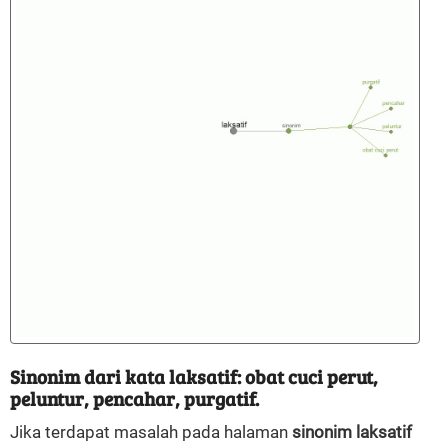
Sinonim dari kata laksatif: obat cuci perut,
peluntur, pencahar, purgatif.
Jika terdapat masalah pada halaman
sinonim laksatif