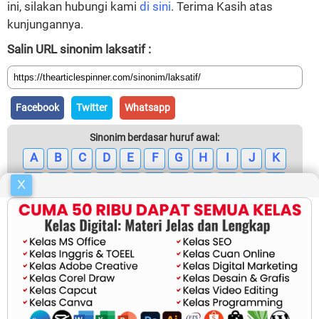
ini, silakan hubungi kami
di sini
. Terima Kasih atas
kunjungannya.
Salin URL sinonim laksatif :
Facebook
Twitter
Whatsapp
Sinonim berdasar huruf awal:
A
B
C
D
E
F
G
H
I
J
K
L
M
N
O
P
Q
R
S
T
U
V
X
W
X
Y
Z
Thearticlespinner:
spinner id
sejak 2012