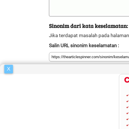
Sinonim dari kata keselamatan
Jika terdapat masalah pada halama
Salin URL sinonim keselamatan :
X
Facebook
Twitter
Whatsapp
A
B
C
D
E
F
G