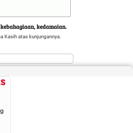
 kebahagiaan, kedamaian.
ma Kasih atas kunjungannya.
U
V
W
X
Y
Z