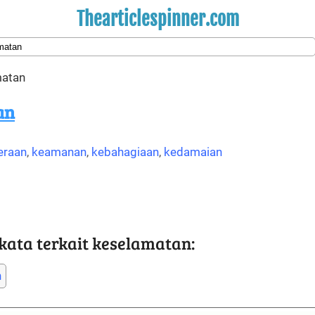
Thearticlespinner.com
matan
an
eraan
,
keamanan
,
kebahagiaan
,
kedamaian
ata terkait keselamatan:
n