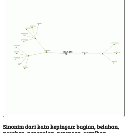
Sinonim dari kata kepingan: bagian, belahan,