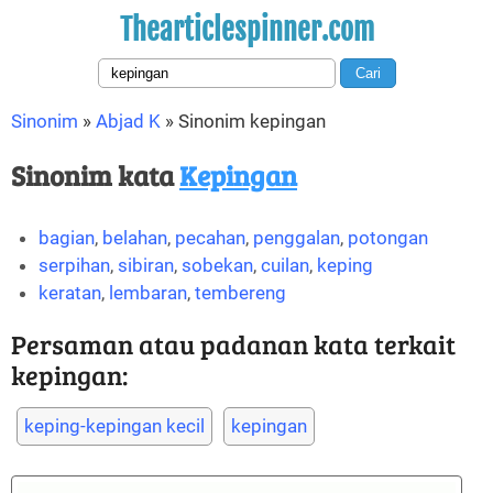
Thearticlespinner.com
Sinonim
»
Abjad K
»
Sinonim kepingan
Sinonim kata
Kepingan
bagian
,
belahan
,
pecahan
,
penggalan
,
potongan
serpihan
,
sibiran
,
sobekan
,
cuilan
,
keping
keratan
,
lembaran
,
tembereng
Persaman atau padanan kata terkait
kepingan:
keping-kepingan kecil
kepingan