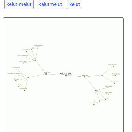
kelut-melut
kelutmelut
kelut