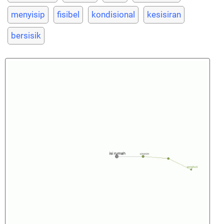
menyisip
fisibel
kondisional
kesisiran
bersisik