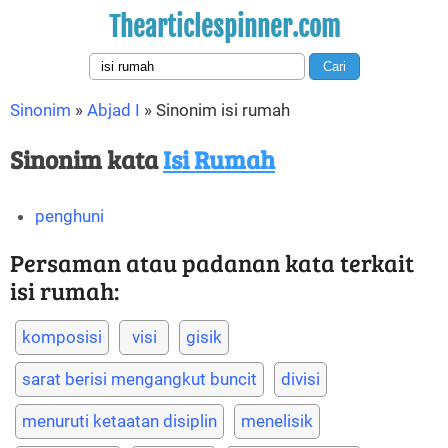
Thearticlespinner.com
Sinonim
»
Abjad I
»
Sinonim isi rumah
Sinonim kata
Isi Rumah
penghuni
Persaman atau padanan kata terkait
isi rumah:
komposisi
visi
gisik
sarat berisi mengangkut buncit
divisi
menuruti ketaatan disiplin
menelisik