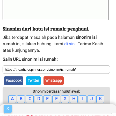
Sinonim dari kata isi rumah: penghuni.
Jika terdapat masalah pada halaman
sinonim isi
rumah
ini, silakan hubungi kami
di sini
. Terima Kasih
atas kunjungannya.
Salin URL sinonim isi rumah :
Facebook
Twitter
Whatsapp
Sinonim berdasar huruf awal:
A
B
C
D
E
F
G
H
I
J
K
L
M
N
O
P
Q
R
S
T
U
V
X