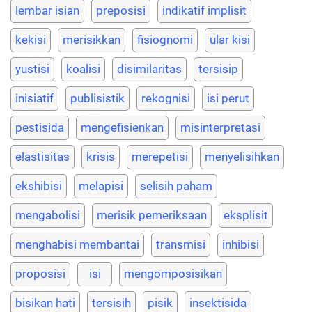
lembar isian
preposisi
indikatif implisit
kekisi
merisikkan
fisiognomi
ular kisi
yustisi
koalisi
disimilaritas
tersisip
inisiatif
publisistik
rekognisi
isi perut
pestisida
mengefisienkan
misinterpretasi
elastisitas
krisis
merepetisi
menyelisihkan
ekshibisi
melapisi
selisih paham
mengabolisi
merisik pemeriksaan
eksplisit
menghabisi membantai
transmisi
inhibisi
proposisi
isi
mengomposisikan
bisikan hati
tersisih
pisik
insektisida