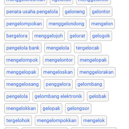
penata usaha pengelola
geloneng
gelontor
pengelompokan
menggelondong
mengelon
bergelora
menggelojoh
gelorat
gelogok
pengelola bank
mengelola
tergelocak
mengelompok
mengelontor
mengelopak
menggelopak
mengeloskan
menggelorakan
menggelosang
penggelora
gelombang
pengelola
gelombang elektronik
gelobak
mengelokkan
gelopak
gelongsor
tergelohok
mengelompokkan
mengelok