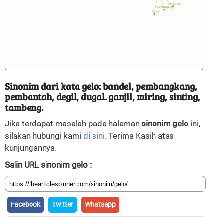
Sinonim dari kata gelo: bandel, pembangkang,
pembantah, degil, dugal. ganjil, miring, sinting,
tambeng.
Jika terdapat masalah pada halaman
sinonim gelo
ini,
silakan hubungi kami
di sini
. Terima Kasih atas
kunjungannya.
Salin URL sinonim gelo :
Facebook
Twitter
Whatsapp