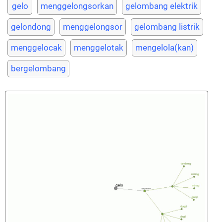
gelo
menggelongsorkan
gelombang elektrik
gelondong
menggelongsor
gelombang listrik
menggelocak
menggelotak
mengelola(kan)
bergelombang