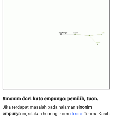
Sinonim dari kata empunya: pemilik, tuan.
Jika terdapat masalah pada halaman
sinonim
empunya
ini, silakan hubungi kami
di sini
. Terima Kasih