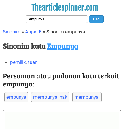
Thearticlespinner.com
Sinonim
»
Abjad E
»
Sinonim empunya
Sinonim kata
Empunya
pemilik
,
tuan
Persaman atau padanan kata terkait
empunya:
empunya
mempunyai hak
mempunyai