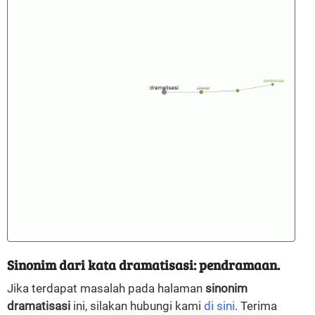
Sinonim dari kata dramatisasi: pendramaan.
Jika terdapat masalah pada halaman
sinonim
dramatisasi
ini, silakan hubungi kami
di sini
. Terima