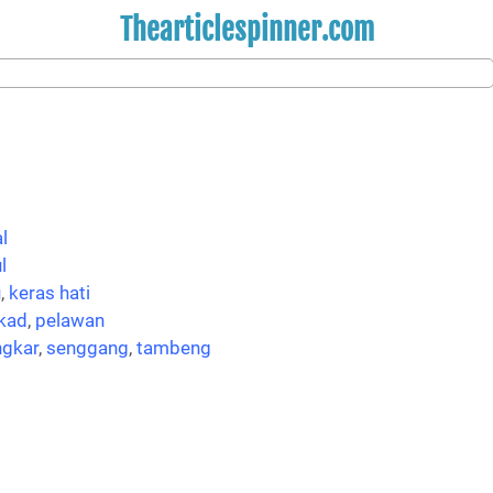
Thearticlespinner.com
l
l
u
,
keras hati
kad
,
pelawan
gkar
,
senggang
,
tambeng