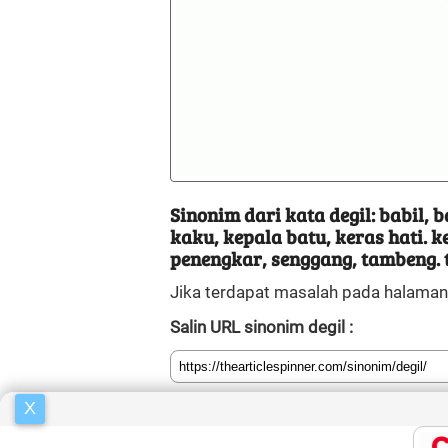
Sinonim dari kata degil: babil, b
kaku, kepala batu, keras hati.
penengkar, senggang, tambeng. t
Jika terdapat masalah pada halama
Salin URL sinonim degil :
X
Facebook
Twitter
Whatsapp