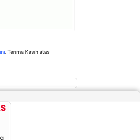
ini
. Terima Kasih atas
U
V
W
X
Y
Z