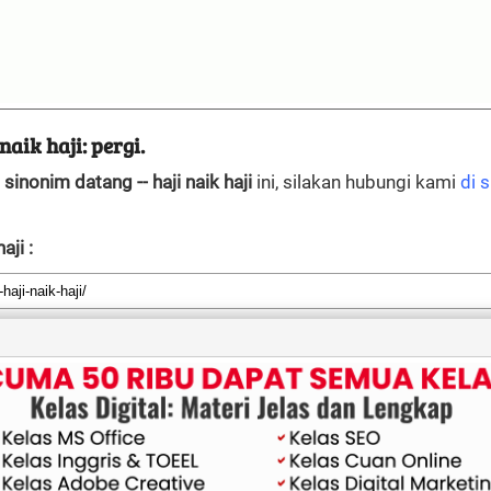
naik haji: pergi.
n
sinonim datang -- haji naik haji
ini, silakan hubungi kami
di s
aji :
Sinonim berdasar huruf awal:
H
I
J
K
L
M
N
O
P
Q
R
S
T