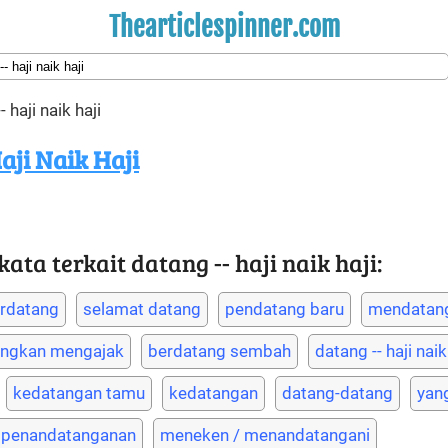
Thearticlespinner.com
 haji naik haji
aji Naik Haji
a terkait datang -- haji naik haji:
rdatang
selamat datang
pendatang baru
mendatan
ngkan mengajak
berdatang sembah
datang -- haji naik
kedatangan tamu
kedatangan
datang-datang
yan
penandatanganan
meneken / menandatangani