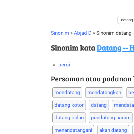
Sinonim
»
Abjad D
»
Sinonim datang --
Sinonim kata
Datang -- H
pergi
Persaman atau padanan kat
mendatang
mendatangkan
be
datang kotor
datang
mendata
datang bulan
pendatang haram
menandatangani
akan datang