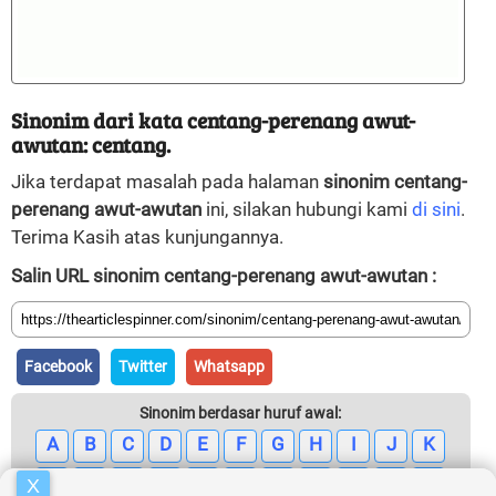
Sinonim dari kata centang-perenang awut-
awutan: centang.
Jika terdapat masalah pada halaman
sinonim centang-
perenang awut-awutan
ini, silakan hubungi kami
di sini
.
Terima Kasih atas kunjungannya.
Salin URL sinonim centang-perenang awut-awutan :
Facebook
Twitter
Whatsapp
Sinonim berdasar huruf awal:
A
B
C
D
E
F
G
H
I
J
K
L
M
N
O
P
Q
R
S
T
U
V
X