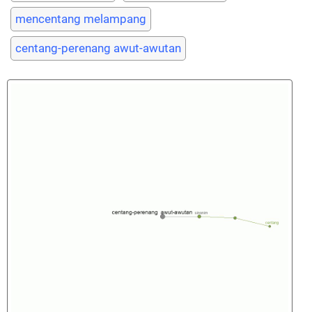
mencentang melampang
centang-perenang awut-awutan