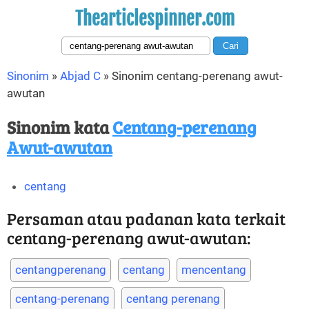
Thearticlespinner.com
Sinonim
»
Abjad C
»
Sinonim centang-perenang awut-
awutan
Sinonim kata
Centang-perenang
Awut-awutan
centang
Persaman atau padanan kata terkait
centang-perenang awut-awutan:
centangperenang
centang
mencentang
centang-perenang
centang perenang