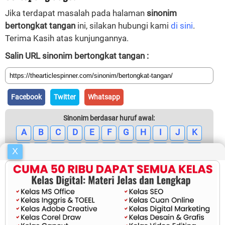
Jika terdapat masalah pada halaman
sinonim
bertongkat tangan
ini, silakan hubungi kami
di sini
.
Terima Kasih atas kunjungannya.
Salin URL sinonim bertongkat tangan :
Facebook
Twitter
Whatsapp
Sinonim berdasar huruf awal:
A
B
C
D
E
F
G
H
I
J
K
L
M
N
O
P
Q
R
S
T
U
V
X
W
X
Y
Z