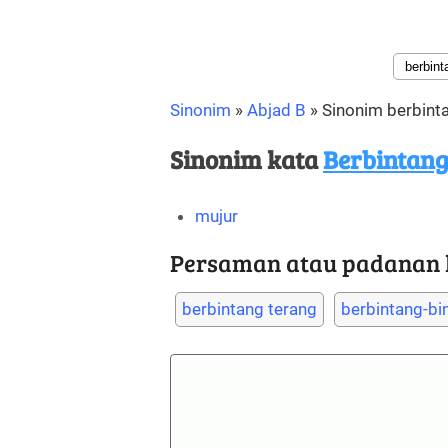
Sinonim
»
Abjad B
»
Sinonim berbint
Sinonim kata
Berbintang
mujur
Persaman atau padanan ka
berbintang terang
berbintang-bi