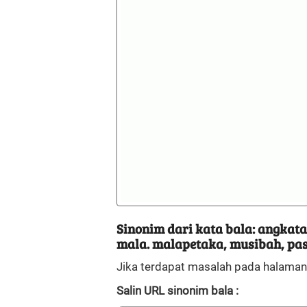
Sinonim dari kata bala: angkata
mala. malapetaka, musibah, pas
Jika terdapat masalah pada halama
Salin URL sinonim bala :