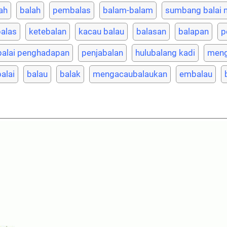
ah
balah
pembalas
balam-balam
sumbang balai 
balas
ketebalan
kacau balau
balasan
balapan
p
balai penghadapan
penjabalan
hulubalang kadi
meng
balai
balau
balak
mengacaubalaukan
embalau