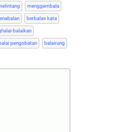
melintang
menggembala
enabalan
berbalas kata
halai-balaikan
balai pengobatan
balairung