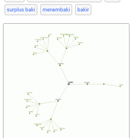
surplus baki
menembaki
bakir