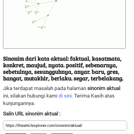
Sinonim dari kata aktual: faktual, kasatmata,
konkret, maujud, nyata. positif, sebenarnya,
sebetulnya, sesungguhnya, anyar. baru, gres,
hangat, mutakhir, berlaku. segar, terbelakang.
Jika terdapat masalah pada halaman
sinonim aktual
ini, silakan hubungi kami
di sini
. Terima Kasih atas
kunjungannya.
Salin URL sinonim aktual :