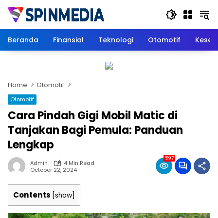
Skip
to
content
Beranda
Finansial
Teknologi
Otomotif
Keseh
Home
Otomotif
Otomotif
Cara Pindah Gigi Mobil Matic di
Tanjakan Bagi Pemula: Panduan
Lengkap
597
Admin
4 Min Read
October 22, 2024
Contents
[
show
]