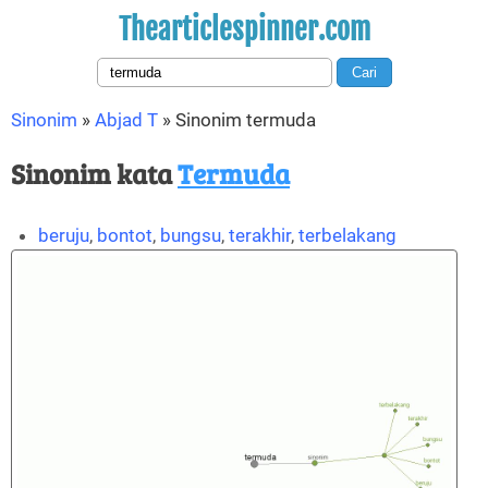
Thearticlespinner.com
Sinonim
»
Abjad T
»
Sinonim termuda
Sinonim kata
Termuda
beruju
,
bontot
,
bungsu
,
terakhir
,
terbelakang