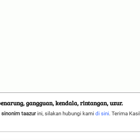
penarung, gangguan, kendala, rintangan, uzur.
n
sinonim taazur
ini, silakan hubungi kami
di sini
. Terima Kas