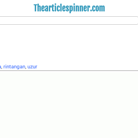
Thearticlespinner.com
a
,
rintangan
,
uzur