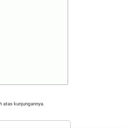
ih atas kunjungannya.