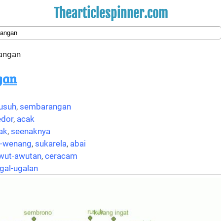
Thearticlespinner.com
angan
gan
usuh
,
sembarangan
edor
,
acak
ak
,
seenaknya
-wenang
,
sukarela
,
abai
wut-awutan
,
ceracam
gal-ugalan