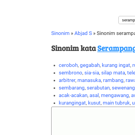
Sinonim
»
Abjad S
»
Sinonim seramp
Sinonim kata
Serampan
ceroboh
,
gegabah
,
kurang ingat
,
r
sembrono
,
sia-sia
,
silap mata
,
tel
arbitrer
,
manasuka
,
rambang
,
raw
sembarang
,
serabutan
,
sewenang
acak-acakan
,
asal
,
mengawang
,
a
kurangingat
,
kusut
,
main tubruk
,
u