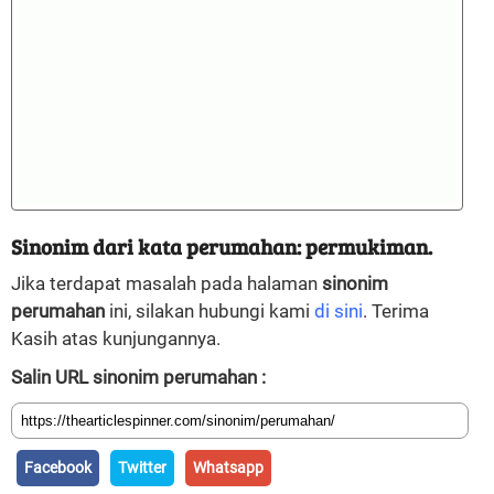
Sinonim dari kata perumahan: permukiman.
Jika terdapat masalah pada halaman
sinonim
perumahan
ini, silakan hubungi kami
di sini
. Terima
Kasih atas kunjungannya.
Salin URL sinonim perumahan :
Facebook
Twitter
Whatsapp