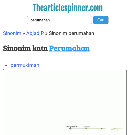
Thearticlespinner.com
Sinonim
»
Abjad P
»
Sinonim perumahan
Sinonim kata
Perumahan
permukiman