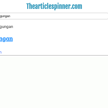
Thearticlespinner.com
ggungan
ngan
n