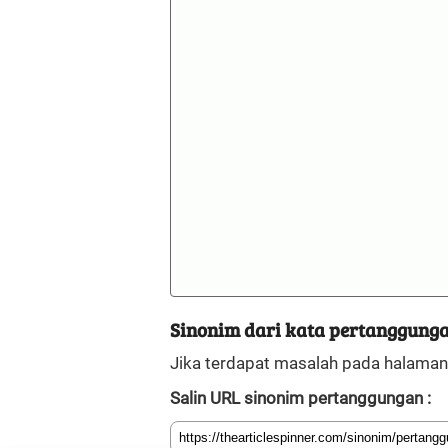
Sinonim dari kata pertanggungan
Jika terdapat masalah pada halama
Salin URL sinonim pertanggungan :